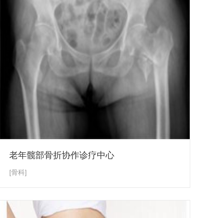
老年髋部骨折协作诊疗中心
[骨科]