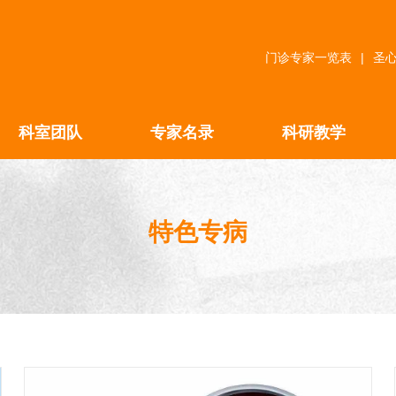
门诊专家一览表
|
圣
科室团队
专家名录
科研教学
特色专病