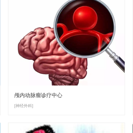
颅内动脉瘤诊疗中心
[神经外科]