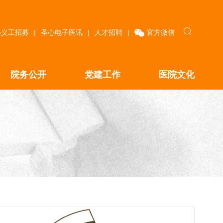
心义工招募
|
圣心电子医讯
|
人才招聘
|
官方微信
院务公开
党建工作
医院文化