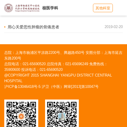
核医学科
其他科室
用心关爱恶性肿瘤的骨痛患者
2019-02-20
总院：上海市杨浦区平凉路2200号、腾越路450号 安图分部：上海市延吉
东路200号
总院电话：021-65690520 总院传真：021-65696249 免费热线：
35900600 投诉电话：021-65690520
@COPYRIGHT 2015 SHANGHAI YANGPU DISTRICT CENTRAL
HOSPITAL
沪ICP备13046418号-5
沪卫（中医）网审[2013]第10047号