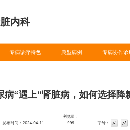
肾脏内科
专病诊疗特色
典型病例
专病协作诊
尿病“遇上”肾脏病，如何选择降
浏览量：
发布时间：2024-04-11
999
字号：
字号
字号增大