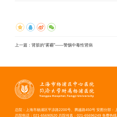
上一篇：
肾脏的“雾霾”——警惕中毒性肾病
总院：上海市杨浦区平凉路2200号、腾越路450号 安图分部：
总院电话：021-65690520 总院传真：021-65696249 免费热线：