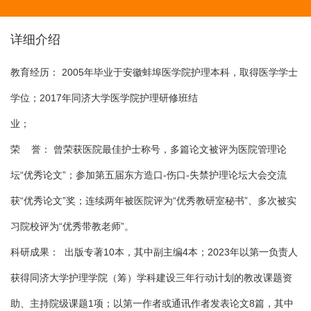
详细介绍
教育经历：
2005
年毕业于安徽蚌埠医学院护理本科，取得医学学士
学位；
2017
年同济大学医学院护理研修班结
业；
荣
誉：
曾荣获医院最佳护士称号，多篇论文被评为医院管理论
坛“优秀论文”；参加第五届东方造口
-
伤口
-
失禁护理论坛大会交流
获
“
优秀论文
”
奖；连续两年被医院评为
“
优秀教研室秘书
”
、多次被实
习院校评为
“
优秀带教老师
”
。
科研成果：
出版专著
10
本，其中副主编
4
本；
2023
年以第一负责人
获得同济大学护理学院（筹）学科建设三年行动计划的教改课题资
助、主持院级课题
1
项；以第一作者或通讯作者发表论文
8
篇，其中