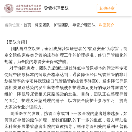
导管护理团队
其他科室
当前位置：
首页
-
科室团队
-
护理团队
-
导管护理团队
-
科室简介
【团队介绍】
团队自成立以来，全团成员以保证患者的“管路安全”为宗旨，制
定全院临床各类导管的规范护理工作的护理标准，修订导管细化的
规范，为全院的导管安全保驾护航。
对于住院患者，团队先后通过通过降低中段尿标本的污染率专项
使院中段尿标本的留取合格率达到，通多降低经口气管插管的非计
划拔管率的专项将我院经口气管插管的拔管率降至0、通多降低导尿
管相关尿路感染的发生率等专项使各护理单元更好的做好导尿管的
维护，降低导尿管相关尿路感染的发生。目前，团队正在整理导管
的固定、护理及应急处理的册子，以方便全院护士参考学习，提高
大家的专业护理能力。
随着医学的发展，携管回家或到下一级医院的患者越来越多，如
何做好导管的延伸护理，是我们团队的下一步的重点，着力帮助临
床科室开展带管患者出院的宣教指导，制作导管相关的系列科普视