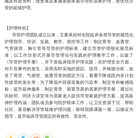
频及科普资料，使患者及家属更能掌握导管的居家护理，更优化导
管的延续护理。
【护理特色】
导管护理团队成立以来，主要承担对全院临床各类导管的规范化
护理指导、培训、实践、教学、质控等工作：制定胃管、血透管、
气管插管、胸引管等导管的护理标准，建立导管护理细化规范标
准；以工作坊形式开展导管理论与实践的护理教学工作，出版了
《导管护理手册》，并下发临床指导护理实践；在护理安全方面，
对不良事件的发生，采用实时实地的跟踪、指导，并根据分析，改
良了胃管、气插管、血透导管的固定方法，着重于降低院内非计划
性拔管的发生率；为了降低中段尿采集的污染率，制定专科敏感指
标；提升延伸服务，制定胃管、留置导尿的居家护理手册，通过社
区睦邻、同济大讲堂等为居家老人提供导管家庭护理方案，提高延
伸护理内涵；团队成员参与院护联体工作，让卫生资源下沉，帮助
社区、基层解决导管疑难护理问题；获得院级课题一项，以循证为
指导，提升临床导管固定的有效性、安全性。