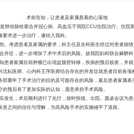
术前告知，让患者及家属悬着的心落地
新发肺动脉栓塞合并冠心病、高血压于我院
CCU
住院治疗。住院
极要求进一步治疗，遂转入我科。
伤。考虑患者及家属的要求，科主任及全科医生经过对患者病情
科合并症，进一步增加了术中术后的风险。故我院妇科联合麻醉科
告知患者家属目前肿瘤已出现盆腹腔转移，疾病的预后较差，并
科沈耘医师、心内科王萍医师结合存在的并发症就患者目前各项
务部重申了手术治疗的目的及可能存在的风险，最后患者家属表
疗的预后有了更加实际的认知，愿意承担手术风险。
应发生，术后顺利进行了化疗，按时拆线、出院。圆桌会议为患
医患之间的信任与理解，为高风险手术的实施铺平了道路。