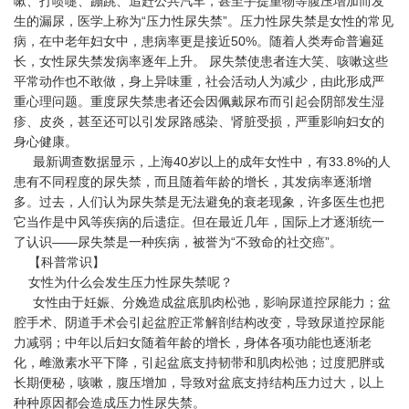
嗽、打喷嚏、蹦跳、追赶公共汽车，甚至手提重物等腹压增加而发
生的漏尿，医学上称为“压力性尿失禁”。压力性尿失禁是女性的常见
病，在中老年妇女中，患病率更是接近
50%
。随着人类寿命普遍延
长，女性尿失禁发病率逐年上升。
尿失禁使患者连大笑、咳嗽这些
平常动作也不敢做，身上异味重，社会活动人为减少，由此形成严
重心理问题。重度尿失禁患者还会因佩戴尿布而引起会阴部发生湿
疹、皮炎，甚至还可以引发尿路感染、肾脏受损，严重影响妇女的
身心健康。
最新调查数据显示，上海
40
岁以上的成年女性中，有
33.8%
的人
患有不同程度的尿失禁，而且随着年龄的增长，其发病率逐渐增
多。过去，人们认为尿失禁是无法避免的衰老现象，许多医生也把
它当作是中风等疾病的后遗症。但在最近几年，国际上才逐渐统一
了认识——尿失禁是一种疾病，被誉为“不致命的社交癌”。
【科普常识】
女性为什么会发生压力性尿失禁呢？
女性由于妊娠、分娩造成盆底肌肉松弛，影响尿道控尿能力；盆
腔手术、阴道手术会引起盆腔正常解剖结构改变，导致尿道控尿能
力减弱；中年以后妇女随着年龄的增长，身体各项功能也逐渐老
化，雌激素水平下降，引起盆底支持韧带和肌肉松弛；过度肥胖或
长期便秘，咳嗽，腹压增加，导致对盆底支持结构压力过大，以上
种种原因都会造成压力性尿失禁。