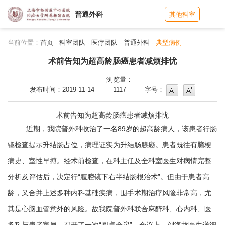
普通外科
其他科室
当前位置：
首页
-
科室团队
-
医疗团队
-
普通外科
-
典型病例
术前告知为超高龄肠癌患者减烦排忧
浏览量：
字号
字号增大
发布时间：2019-11-14
1117
字号：
术前告知为超高龄肠癌患者减烦排忧
近期，我院普外科收治了一名
89
岁的超高龄病人，该患者行肠
镜检查提示升结肠占位，病理证实为升结肠腺癌。患者既往有脑梗
病史、室性早搏。经术前检查，在科主任及全科室医生对病情完整
分析及评估后，决定行“腹腔镜下右半结肠根治术”。但由于患者高
龄，又合并上述多种内科基础疾病，围手术期治疗风险非常高，尤
其是心脑血管意外的风险。故我院普外科联合麻醉科、心内科、医
务科与患者家属，召开了一次“圆桌会议”。会议上，刘海龙医生详细