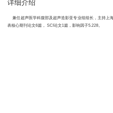
详细介绍
兼任超声医学科腹部及超声造影亚专业组组长，主持上海
表核心期刊论文
6
篇，
SCI
论文
1
篇，影响因子
5.228
。