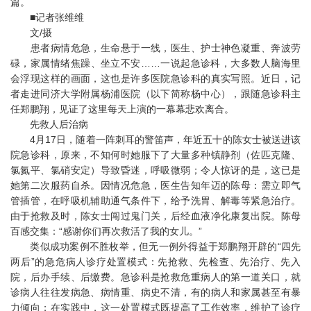
篇。
■记者张维维
文/摄
患者病情危急，生命悬于一线，医生、护士神色凝重、奔波劳
碌，家属情绪焦躁、坐立不安……一说起急诊科，大多数人脑海里
会浮现这样的画面，这也是许多医院急诊科的真实写照。近日，记
者走进同济大学附属杨浦医院（以下简称杨中心），跟随急诊科主
任郑鹏翔，见证了这里每天上演的一幕幕悲欢离合。
先救人后治病
4月17日，随着一阵刺耳的警笛声，年近五十的陈女士被送进该
院急诊科，原来，不知何时她服下了大量多种镇静剂（佐匹克隆、
氯氮平、氯硝安定）导致昏迷，呼吸微弱；令人惊讶的是，这已是
她第二次服药自杀。因情况危急，医生告知年迈的陈母：需立即气
管插管，在呼吸机辅助通气条件下，给予洗胃、解毒等紧急治疗。
由于抢救及时，陈女士闯过鬼门关，后经血液净化康复出院。陈母
百感交集：“感谢你们再次救活了我的女儿。”
类似成功案例不胜枚举，但无一例外得益于郑鹏翔开辟的“四先
两后”的急危病人诊疗处置模式：先抢救、先检查、先治疗、先入
院，后办手续、后缴费。急诊科是抢救危重病人的第一道关口，就
诊病人往往发病急、病情重、病史不清，有的病人和家属甚至有暴
力倾向；在实践中，这一处置模式既提高了工作效率，维护了诊疗