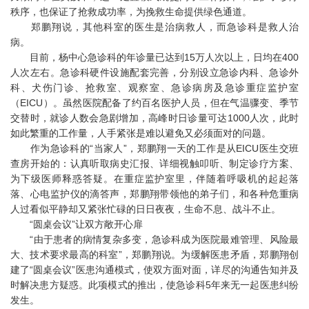
秩序，也保证了抢救成功率，为挽救生命提供绿色通道。
郑鹏翔说，其他科室的医生是治病救人，而急诊科是救人治
病。
目前，杨中心急诊科的年诊量已达到15万人次以上，日均在400
人次左右。急诊科硬件设施配套完善，分别设立急诊内科、急诊外
科、犬伤门诊、抢救室、观察室、急诊病房及急诊重症监护室
（EICU）。虽然医院配备了约百名医护人员，但在气温骤变、季节
交替时，就诊人数会急剧增加，高峰时日诊量可达1000人次，此时
如此繁重的工作量，人手紧张是难以避免又必须面对的问题。
作为急诊科的“当家人”，郑鹏翔一天的工作是从EICU医生交班
查房开始的：认真听取病史汇报、详细视触叩听、制定诊疗方案、
为下级医师释惑答疑。在重症监护室里，伴随着呼吸机的起起落
落、心电监护仪的滴答声，郑鹏翔带领他的弟子们，和各种危重病
人过看似平静却又紧张忙碌的日日夜夜，生命不息、战斗不止。
“圆桌会议”让双方敞开心扉
“由于患者的病情复杂多变，急诊科成为医院最难管理、风险最
大、技术要求最高的科室”，郑鹏翔说。为缓解医患矛盾，郑鹏翔创
建了“圆桌会议”医患沟通模式，使双方面对面，详尽的沟通告知并及
时解决患方疑惑。此项模式的推出，使急诊科5年来无一起医患纠纷
发生。