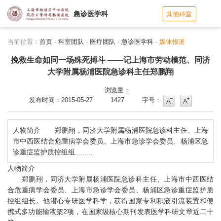
急诊医学科
其他科室
当前位置：
首页
-
科室团队
-
医疗团队
-
急诊医学科
-
媒体报道
挽救生命如同一场殊死搏斗 ——记上海市劳动模范、同济
大学附属杨浦医院急诊科主任郑鹏翔
浏览量：
字号
字号增大
发布时间：2015-05-27
1427
字号：
人物简介 郑鹏翔，同济大学附属杨浦医院急诊科主任、上海
市中西医结合危重病学会委员、上海市急诊学会委员、杨浦区急
诊重症监护质控组组.........
人物简介
郑鹏翔，同济大学附属杨浦医院急诊科主任、上海市中西医结
合危重病学会委员、上海市急诊学会委员、杨浦区急诊重症监护质
控组组长。他潜心专研医学科学，获得国家专利积液引流装置和便
携式多功能输液架2项，在国家级核心期刊发表医学科研文章近二十