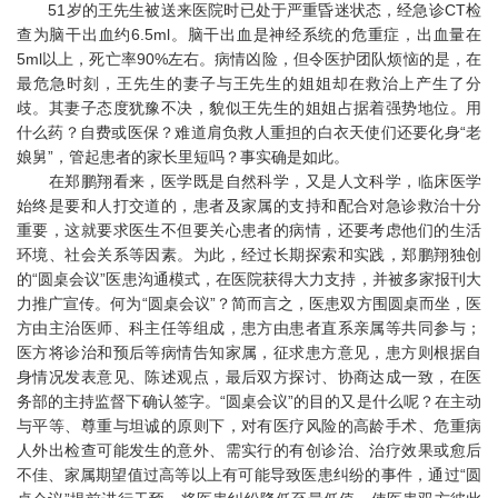
51岁的王先生被送来医院时已处于严重昏迷状态，经急诊CT检
查为脑干出血约6.5ml。脑干出血是神经系统的危重症，出血量在
5ml以上，死亡率90%左右。病情凶险，但令医护团队烦恼的是，在
最危急时刻，王先生的妻子与王先生的姐姐却在救治上产生了分
歧。其妻子态度犹豫不决，貌似王先生的姐姐占据着强势地位。用
什么药？自费或医保？难道肩负救人重担的白衣天使们还要化身“老
娘舅”，管起患者的家长里短吗？事实确是如此。
在郑鹏翔看来，医学既是自然科学，又是人文科学，临床医学
始终是要和人打交道的，患者及家属的支持和配合对急诊救治十分
重要，这就要求医生不但要关心患者的病情，还要考虑他们的生活
环境、社会关系等因素。为此，经过长期探索和实践，郑鹏翔独创
的“圆桌会议”医患沟通模式，在医院获得大力支持，并被多家报刊大
力推广宣传。何为“圆桌会议”？简而言之，医患双方围圆桌而坐，医
方由主治医师、科主任等组成，患方由患者直系亲属等共同参与；
医方将诊治和预后等病情告知家属，征求患方意见，患方则根据自
身情况发表意见、陈述观点，最后双方探讨、协商达成一致，在医
务部的主持监督下确认签字。“圆桌会议”的目的又是什么呢？在主动
与平等、尊重与坦诚的原则下，对有医疗风险的高龄手术、危重病
人外出检查可能发生的意外、需实行的有创诊治、治疗效果或愈后
不佳、家属期望值过高等以上有可能导致医患纠纷的事件，通过“圆