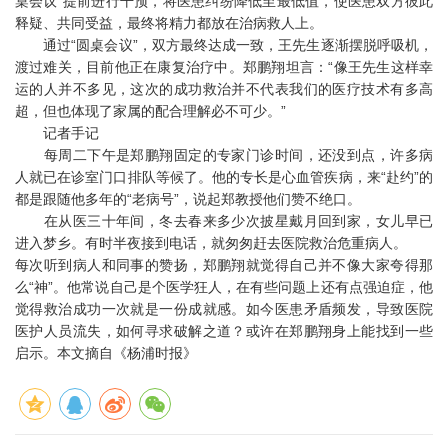
桌会议”提前进行干预，将医患纠纷降低至最低值，使医患双方彼此
释疑、共同受益，最终将精力都放在治病救人上。
通过“圆桌会议”，双方最终达成一致，王先生逐渐摆脱呼吸机，
渡过难关，目前他正在康复治疗中。郑鹏翔坦言：“像王先生这样幸
运的人并不多见，这次的成功救治并不代表我们的医疗技术有多高
超，但也体现了家属的配合理解必不可少。”
记者手记
每周二下午是郑鹏翔固定的专家门诊时间，还没到点，许多病
人就已在诊室门口排队等候了。他的专长是心血管疾病，来“赴约”的
都是跟随他多年的“老病号”，说起郑教授他们赞不绝口。
在从医三十年间，冬去春来多少次披星戴月回到家，女儿早已
进入梦乡。有时半夜接到电话，就匆匆赶去医院救治危重病人。
每次听到病人和同事的赞扬，郑鹏翔就觉得自己并不像大家夸得那
么“神”。他常说自己是个医学狂人，在有些问题上还有点强迫症，他
觉得救治成功一次就是一份成就感。如今医患矛盾频发，导致医院
医护人员流失，如何寻求破解之道？或许在郑鹏翔身上能找到一些
启示。本文摘自《杨浦时报》